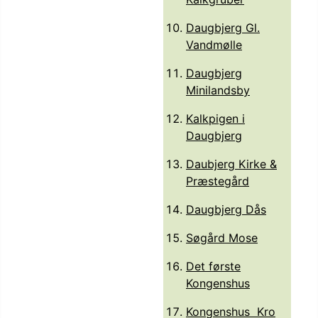
Daugbjerg Gl.
Vandmølle
Daugbjerg
Minilandsby
Kalkpigen i
Daugbjerg
Daubjerg Kirke &
Præstegård
Daugbjerg Dås
Søgård Mose
Det første
Kongenshus
Kongenshus Kro