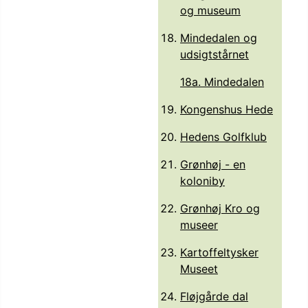
og museum
Mindedalen og
udsigtstårnet
18a. Mindedalen
Kongenshus Hede
Hedens Golfklub
Grønhøj - en
koloniby
Grønhøj Kro og
museer
Kartoffeltysker
Museet
Fløjgårde dal