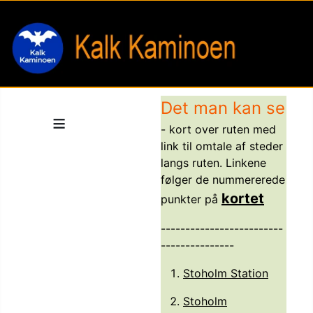
Det man kan se
≡
- kort over ruten med
link til omtale af steder
langs ruten. Linkene
følger de nummererede
kortet
punkter på
-------------------------
---------------
Stoholm Station
Stoholm