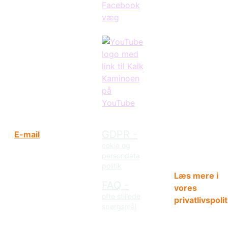
anvendes kun
teknisk
Bent
nødvendige
Poulsen
cookies til dri
Volden 12A,
af siden
Skelhøje
(session,
7470 Karup
farvetema og
J
tidszone). De
indsamles ing
+45 25 85
statistik eller
21 05
marketingdat
GDPR -
E-mail
og deles inge
cokie og
oplysninger 
persondata
tredjeparter.
politik
Læs mere i
FAQ -
vores
ofte stillede
privatlivspolit
spørgsmål