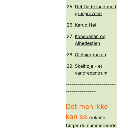
Det flade land med
grusgravene
Karup Høi
Konebanen og
Alhedestien
Gletsjerporten
Skelhøje - et
vandrecentrum
-------------------------
---------------
Det man ikke
kan se
Linkene
følger de nummererede