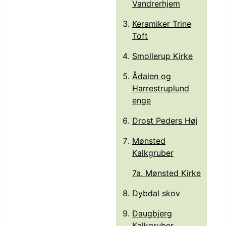
Vandrerhjem
Keramiker Trine
Toft
Smollerup Kirke
Ådalen og
Harrestruplund
enge
Drost Peders Høj
Mønsted
Kalkgruber
7a. Mønsted Kirke
Dybdal skov
Daugbjerg
Kalkgruber