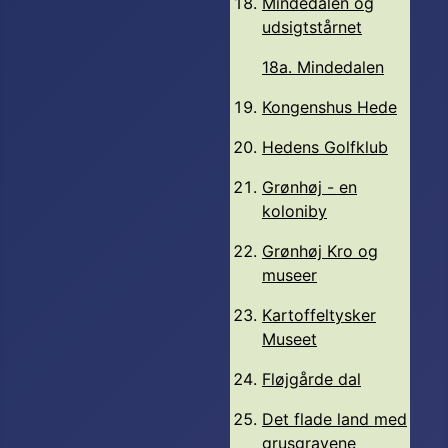
Mindedalen og
udsigtstårnet
18a. Mindedalen
Kongenshus Hede
Hedens Golfklub
Grønhøj - en
koloniby
Grønhøj Kro og
museer
Kartoffeltysker
Museet
Fløjgårde dal
Det flade land med
grusgravene