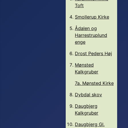
Toft
Smollerup Kirke
Ådalen og
Harrestruplund
enge
Drost Peders Høj
Mønsted
Kalkgruber
7a. Mønsted Kirke
Dybdal skov
Daugbjerg
Kalkgruber
Daugbjerg Gl.