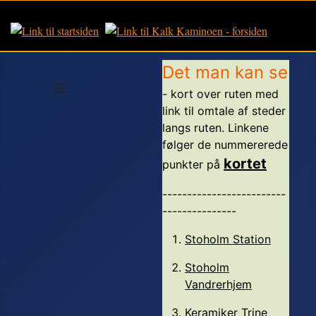
Det man kan se
≡
- kort over ruten med
link til omtale af steder
langs ruten. Linkene
følger de nummererede
kortet
punkter på
-------------------------
---------------
Stoholm Station
Stoholm
Vandrerhjem
Keramiker Trine