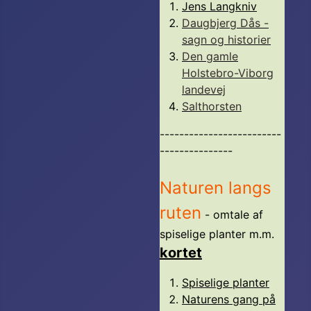
Jens Langkniv
Daugbjerg Dås -
sagn og historier
Den gamle
Holstebro-Viborg
landevej
Salthorsten
-------------------------
---------------
Naturen langs
ruten
- omtale af
spiselige planter m.m.
kortet
Spiselige planter
Naturens gang på