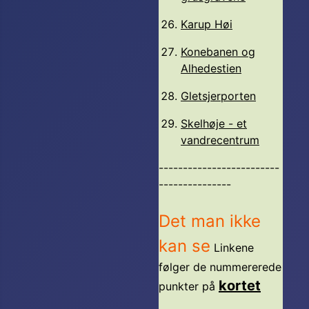
Karup Høi
Konebanen og
Alhedestien
Gletsjerporten
Skelhøje - et
vandrecentrum
-------------------------
---------------
Det man ikke
kan se
Linkene
følger de nummererede
kortet
punkter på