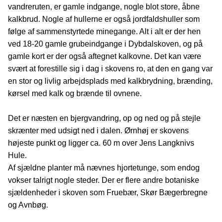
vandreruten, er gamle indgange, nogle blot store, åbne
kalkbrud. Nogle af hullerne er også jordfaldshuller som
følge af sammenstyrtede minegange. Alt i alt er der hen
ved 18-20 gamle grubeindgange i Dybdalskoven, og på
gamle kort er der også aftegnet kalkovne. Det kan være
svært at forestille sig i dag i skovens ro, at den en gang var
en stor og livlig arbejdsplads med kalkbrydning, brænding,
kørsel med kalk og brænde til ovnene.
Det er næsten en bjergvandring, op og ned og på stejle
skrænter med udsigt ned i dalen. Ørnhøj er skovens
højeste punkt og ligger ca. 60 m over Jens Langknivs
Hule.
Af sjældne planter må nævnes hjortetunge, som endog
vokser talrigt nogle steder. Der er flere andre botaniske
sjældenheder i skoven som Fruebær, Skør Bægerbregne
og Avnbøg.