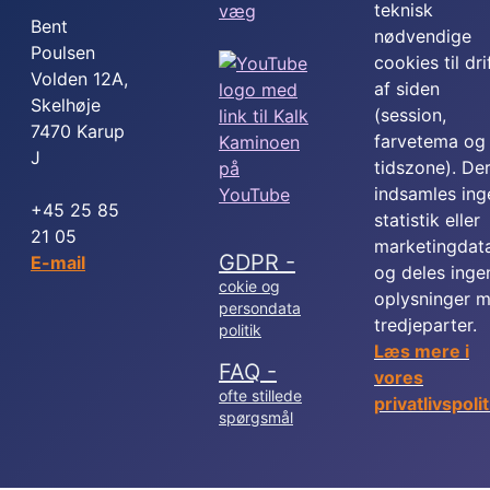
teknisk
Bent
nødvendige
Poulsen
cookies til dri
Volden 12A,
af siden
Skelhøje
(session,
7470 Karup
farvetema og
J
tidszone). De
indsamles ing
+45 25 85
statistik eller
21 05
marketingdat
GDPR -
E-mail
og deles inge
cokie og
oplysninger 
persondata
tredjeparter.
politik
Læs mere i
FAQ -
vores
ofte stillede
privatlivspolit
spørgsmål