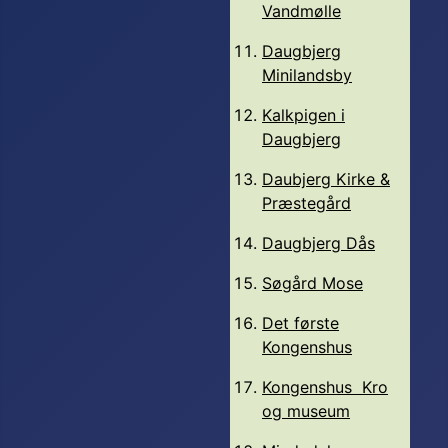
Vandmølle
Daugbjerg
Minilandsby
Kalkpigen i
Daugbjerg
Daubjerg Kirke &
Præstegård
Daugbjerg Dås
Søgård Mose
Det første
Kongenshus
Kongenshus Kro
og museum