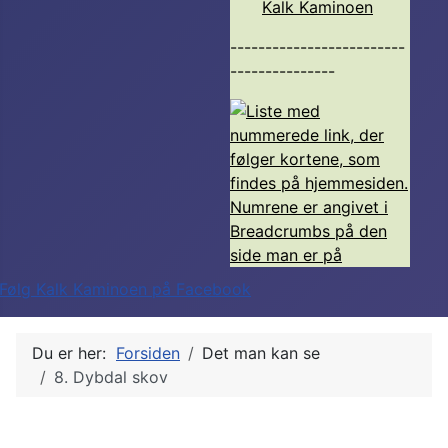
Kalk Kaminoen
-------------------------
---------------
Du er her:
Forsiden
Det man kan se
8. Dybdal skov