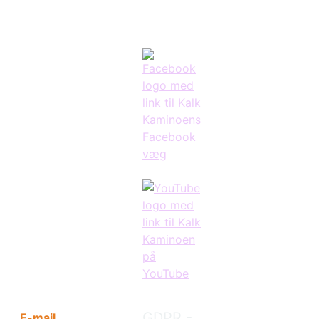
Privatliv &
Cookies:
På
kalkkaminoen
Kontakt
anvendes kun
teknisk
Bent
nødvendige
Poulsen
cookies til dri
Volden 12A,
af siden
Skelhøje
(session,
7470 Karup
farvetema og
J
tidszone). De
indsamles ing
+45 25 85
statistik eller
21 05
marketingdat
GDPR -
E-mail