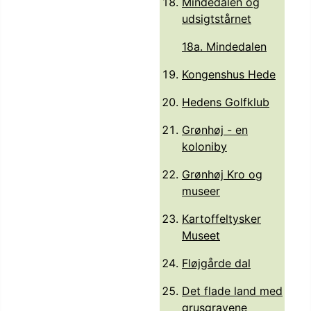
Mindedalen og
udsigtstårnet
18a. Mindedalen
Kongenshus Hede
Hedens Golfklub
Grønhøj - en
koloniby
Grønhøj Kro og
museer
Kartoffeltysker
Museet
Fløjgårde dal
Det flade land med
grusgravene