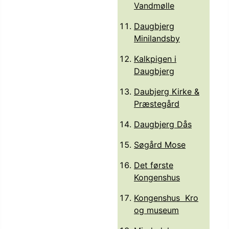
Vandmølle
Daugbjerg
Minilandsby
Kalkpigen i
Daugbjerg
Daubjerg Kirke &
Præstegård
Daugbjerg Dås
Søgård Mose
Det første
Kongenshus
Kongenshus Kro
og museum