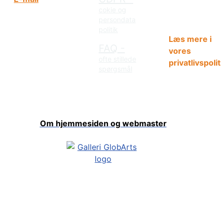
og deles inge
cokie og
oplysninger 
persondata
tredjeparter.
politik
Læs mere i
FAQ -
vores
ofte stillede
privatlivspolit
spørgsmål
Om hjemmesiden og webmaster