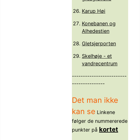
Karup Høi
Konebanen og
Alhedestien
Gletsjerporten
Skelhøje - et
vandrecentrum
-------------------------
---------------
Det man ikke
kan se
Linkene
følger de nummererede
kortet
punkter på