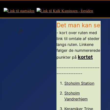
Det man kan se
≡
- kort over ruten med
link til omtale af steder
langs ruten. Linkene
følger de nummererede
kortet
punkter på
-------------------------
---------------
Stoholm Station
Stoholm
Vandrerhjem
Keramiker Trine