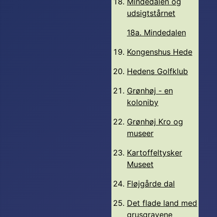
Mindedalen og
udsigtstårnet
18a. Mindedalen
Kongenshus Hede
Hedens Golfklub
Grønhøj - en
koloniby
Grønhøj Kro og
museer
Kartoffeltysker
Museet
Fløjgårde dal
Det flade land med
grusgravene