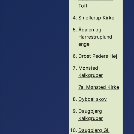
Toft
Smollerup Kirke
Ådalen og
Harrestruplund
enge
Drost Peders Høj
Mønsted
Kalkgruber
7a. Mønsted Kirke
Dybdal skov
Daugbjerg
Kalkgruber
Daugbjerg Gl.