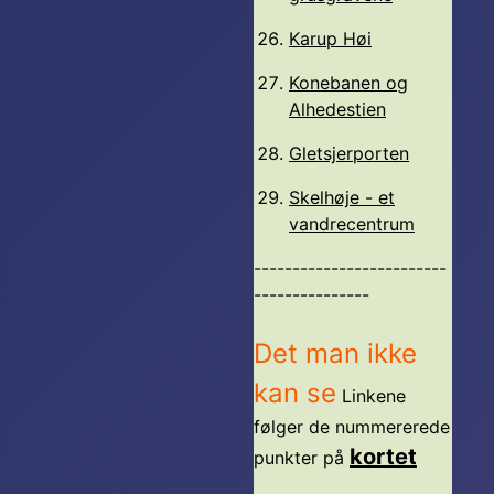
Karup Høi
Konebanen og
Alhedestien
Gletsjerporten
Skelhøje - et
vandrecentrum
-------------------------
---------------
Det man ikke
kan se
Linkene
følger de nummererede
kortet
punkter på