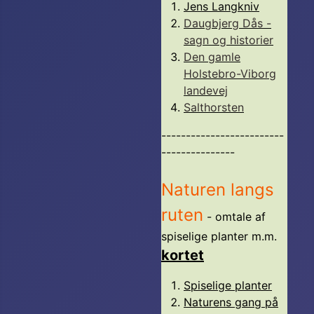
Jens Langkniv
Daugbjerg Dås -
sagn og historier
Den gamle
Holstebro-Viborg
landevej
Salthorsten
-------------------------
---------------
Naturen langs
ruten
- omtale af
spiselige planter m.m.
kortet
Spiselige planter
Naturens gang på