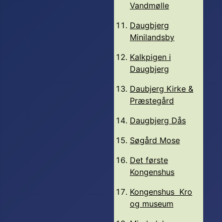
Vandmølle
Daugbjerg
Minilandsby
Kalkpigen i
Daugbjerg
Daubjerg Kirke &
Præstegård
Daugbjerg Dås
Søgård Mose
Det første
Kongenshus
Kongenshus Kro
og museum