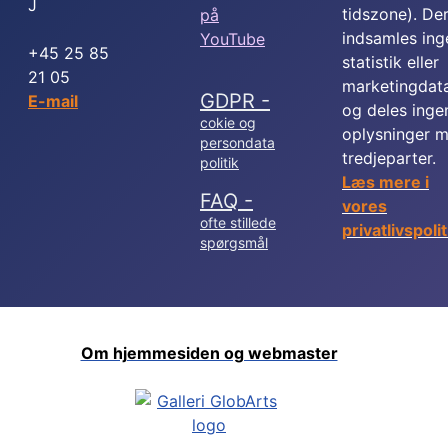
J
tidszone). De
indsamles ing
+45 25 85
statistik eller
21 05
marketingdat
GDPR -
E-mail
og deles inge
cokie og
oplysninger 
persondata
tredjeparter.
politik
Læs mere i
FAQ -
vores
ofte stillede
privatlivspolit
spørgsmål
Om hjemmesiden og webmaster