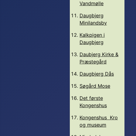
Vandmølle
Daugbjerg
Minilandsby
Kalkpigen i
Daugbjerg
Daubjerg Kirke &
Præstegård
Daugbjerg Dås
Søgård Mose
Det første
Kongenshus
Kongenshus Kro
og museum