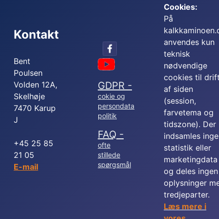
Cookies:
På
kalkkaminoen.
Kontakt
anvendes kun
teknisk
Bent
nødvendige
Poulsen
cookies til drif
Volden 12A,
GDPR -
af siden
Skelhøje
cokie og
(session,
persondata
7470 Karup
farvetema og
politik
J
tidszone). Der
FAQ -
indsamles inge
+45 25 85
ofte
statistik eller
21 05
stillede
marketingdata
spørgsmål
E-mail
og deles ingen
oplysninger m
tredjeparter.
Læs mere i
vores