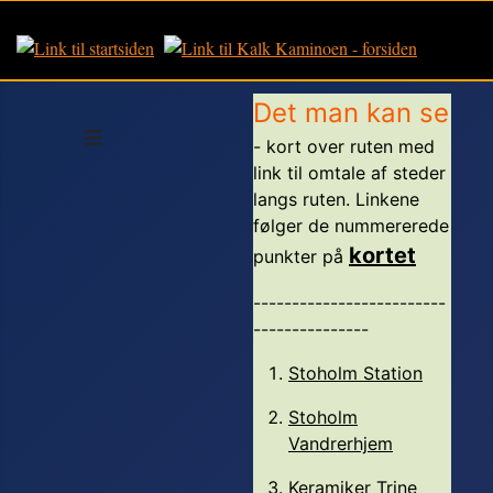
Det man kan se
≡
- kort over ruten med
link til omtale af steder
langs ruten. Linkene
følger de nummererede
kortet
punkter på
-------------------------
---------------
Stoholm Station
Stoholm
Vandrerhjem
Keramiker Trine