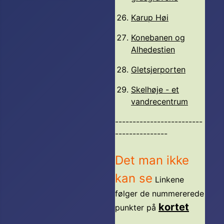
Karup Høi
Konebanen og
Alhedestien
Gletsjerporten
Skelhøje - et
vandrecentrum
-------------------------
---------------
Det man ikke
kan se
Linkene
følger de nummererede
kortet
punkter på