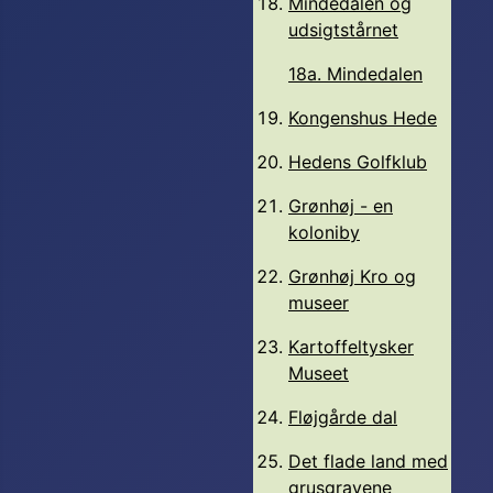
Mindedalen og
udsigtstårnet
18a. Mindedalen
Kongenshus Hede
Hedens Golfklub
Grønhøj - en
koloniby
Grønhøj Kro og
museer
Kartoffeltysker
Museet
Fløjgårde dal
Det flade land med
grusgravene