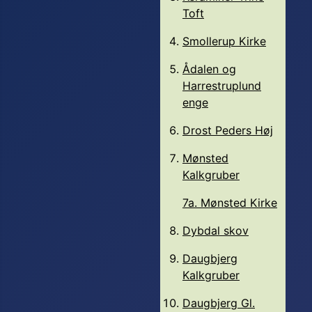
Toft
Smollerup Kirke
Ådalen og
Harrestruplund
enge
Drost Peders Høj
Mønsted
Kalkgruber
7a. Mønsted Kirke
Dybdal skov
Daugbjerg
Kalkgruber
Daugbjerg Gl.