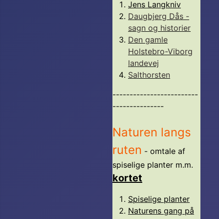
Jens Langkniv
Daugbjerg Dås -
sagn og historier
Den gamle
Holstebro-Viborg
landevej
Salthorsten
-------------------------
---------------
Naturen langs
ruten
- omtale af
spiselige planter m.m.
kortet
Spiselige planter
Naturens gang på